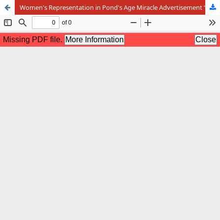
Women's Representation in Pond's Age Miracle Advertisement “Perawatan Esktra untuk Kamu yang Luar Biasa” version on Youtube